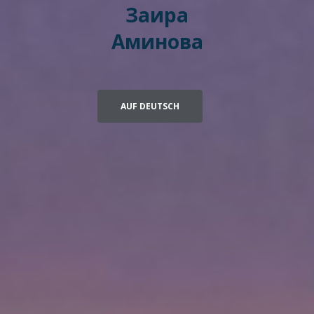
Заира
Аминова
AUF DEUTSCH